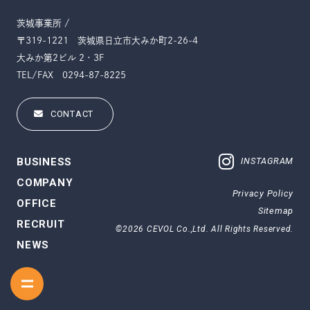
茨城事業所 /
〒319-1221
茨城県日立市大みか町2-26-4
大みか第2ビル 2・3F
TEL/FAX 0294-87-8225
CONTACT
BUSINESS
INSTAGRAM
COMPANY
Privacy Policy
OFFICE
Sitemap
RECRUIT
©2026 CEVOL Co.,Ltd. All Rights Reserved.
NEWS